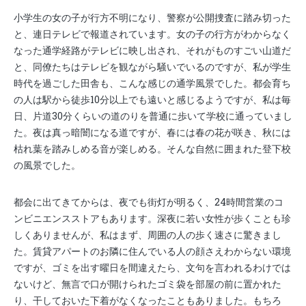
小学生の女の子が行方不明になり、警察が公開捜査に踏み切った
と、連日テレビで報道されています。女の子の行方がわからなく
なった通学経路がテレビに映し出され、それがものすごい山道だ
と、同僚たちはテレビを観ながら騒いでいるのですが、私が学生
時代を過ごした田舎も、こんな感じの通学風景でした。都会育ち
の人は駅から徒歩10分以上でも遠いと感じるようですが、私は毎
日、片道30分くらいの道のりを普通に歩いて学校に通っていまし
た。夜は真っ暗闇になる道ですが、春には春の花が咲き、秋には
枯れ葉を踏みしめる音が楽しめる。そんな自然に囲まれた登下校
の風景でした。
都会に出てきてからは、夜でも街灯が明るく、24時間営業のコ
ンビニエンスストアもあります。深夜に若い女性が歩くことも珍
しくありませんが、私はまず、周囲の人の歩く速さに驚きまし
た。賃貸アパートのお隣に住んでいる人の顔さえわからない環境
ですが、ゴミを出す曜日を間違えたら、文句を言われるわけでは
ないけど、無言で口が開けられたゴミ袋を部屋の前に置かれた
り、干しておいた下着がなくなったこともありました。もちろ